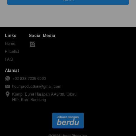
Links
Social Media
Home
Pricelist
FAQ
Alamat
+62 838-7225-6560
hourrproduction@gmail.com
Komp. Bumi Harapan AA3/30, Cibiru 
Hilir, Kab. Bandung
@
2026
Hourr Photo Inc.