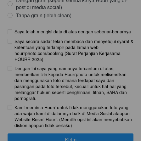
Dengan grain (seperti semua karya Hourr yang di-
post di media social)
Tanpa grain (lebih clean)
Saya telah mengisi data di atas dengan sebenar-benarnya
Saya secara sadar telah membaca dan menyetujui syarat &
ketentuan yang terlampir pada laman web
hourrphoto.com/booking (Surat Perjanjian Kerjasama
HOURR 2025)
Dengan ini saya yang namanya tercantum di atas,
memberikan izin kepada Hourrphoto untuk melisensikan
dan menggunakan foto dimana terdapat saya dan
pasangan pada foto tersebut, kecuali untuk hal-hal yang
melanggar hukum seperti penghinaan, fitnah, SARA dan
pornografi.
Kami meminta Hourr untuk tidak menggunakan foto yang
ada wajah kami di dalamnya baik di Media Sosial ataupun
Website Resmi Hourr. (Memilih opsi ini akan menyebabkan
diskon apapun tidak berlaku)
Kirim
`