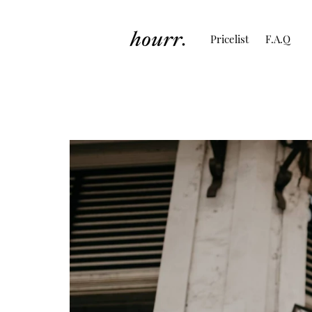
Pricelist
F.A.Q
Ayas & Adie